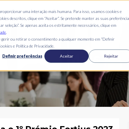
S
QUEM SOMOS
O QUE FAZEMOS
ONDE ESTAMOS
CLIENT
 proporcionar uma interação mais humana. Para isso, usamos cookies e
kies descritos, clique em “Aceitar”. Se pretende manter as suas preferênci
mar seleção”. Se apenas aceita os estritamente necessários, clique em
dade
.
 gerir ou retirar o consentimento a qualquer momento em “Definir
ookies e Política de Privacidade.
Blog Mais
Definir preferências
Aceitar
Rejeitar