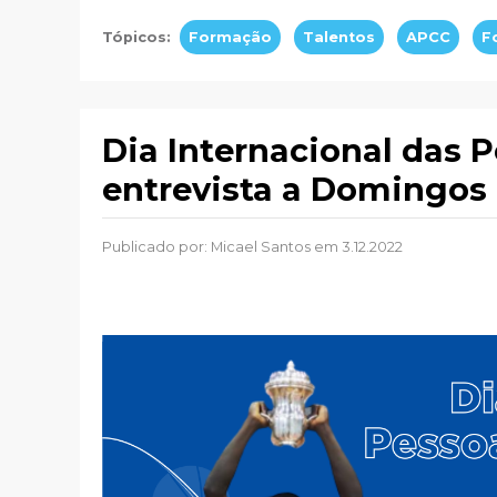
Tópicos:
Formação
Talentos
APCC
F
Dia Internacional das 
entrevista a Domingos 
Publicado por:
Micael Santos
em 3.12.2022