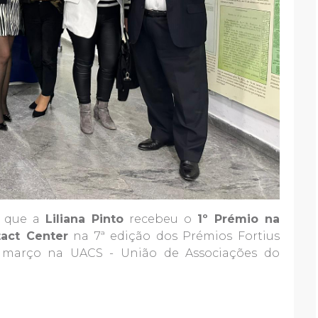
r que a
Liliana Pinto
recebeu o
1º Prémio na
act Center
na 7ª edição dos Prémios Fortius
e março na UACS - União de Associações do