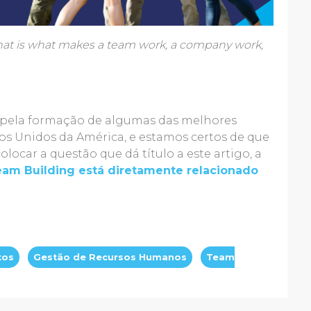
that is what makes a team work, a company work,
 pela formação de algumas das melhores
os Unidos da América, e estamos certos de que
locar a questão que dá título a este artigo, a
eam Building está diretamente relacionado
tos
Gestão de Recursos Humanos
Team