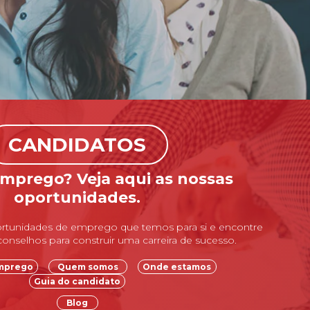
CANDIDATOS
mprego? Veja aqui as nossas
oportunidades.
rtunidades de emprego que temos para si e encontre
 conselhos para construir uma carreira de sucesso.
emprego
Quem somos
Onde estamos
Guia do candidato
Blog