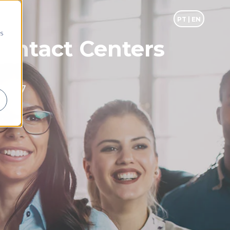
PT |
EN
as
ontact Centers
1987