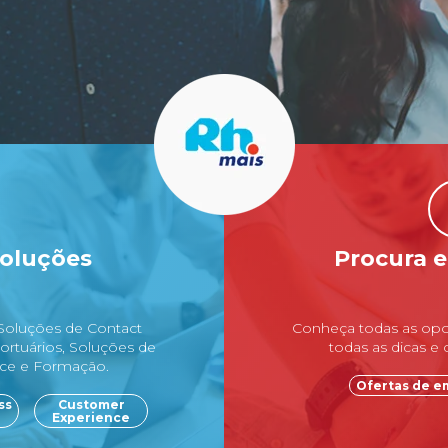
soluções
Procura e
 Soluções de Contact
Conheça todas as opo
ortuários, Soluções de
todas as dicas e
nce e Formação.
Ofertas de 
ss
Customer
Experience