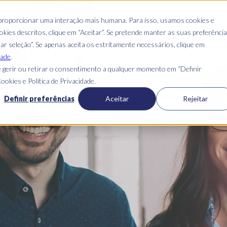
 proporcionar uma interação mais humana. Para isso, usamos cookies e
kies descritos, clique em “Aceitar”. Se pretende manter as suas preferênci
nos, Consultoria e C
mar seleção”. Se apenas aceita os estritamente necessários, clique em
dade
.
 gerir ou retirar o consentimento a qualquer momento em “Definir
ookies e Política de Privacidade.
elência com Pessoas desde 
Definir preferências
Aceitar
Rejeitar