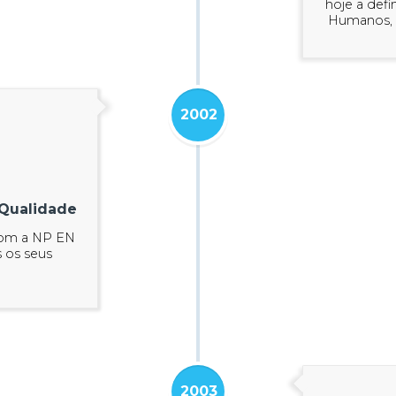
hoje a def
Humanos, 
2002
 Qualidade
com a NP EN
 os seus
2003