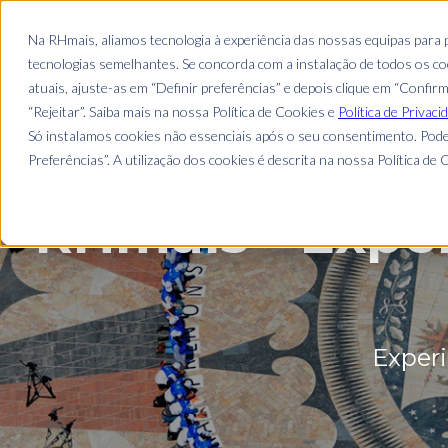
EMPRESA
Na RHmais, aliamos tecnologia à experiência das nossas equipas para
tecnologias semelhantes. Se concorda com a instalação de todos os coo
atuais, ajuste-as em “Definir preferências” e depois clique em “Confir
“Rejeitar”. Saiba mais na nossa Política de Cookies e
Política de Privaci
Só instalamos cookies não essenciais após o seu consentimento. Pode
Preferências”. A utilização dos cookies é descrita na nossa Política de C
RHmais - Expe
Experi