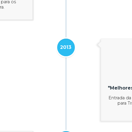
 para os
ra.
2013
"Melhore
Entrada da
para T