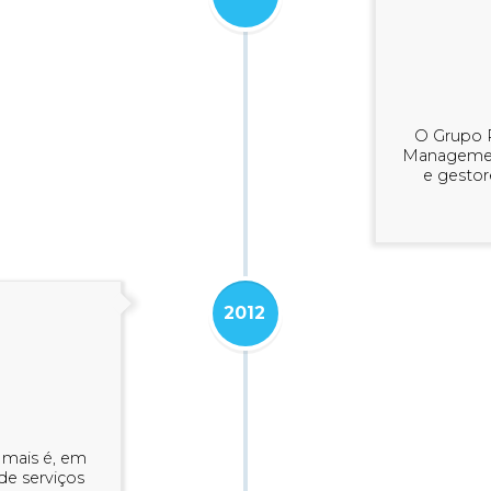
O Grupo R
Management
e gestor
2012
Hmais é, em
de serviços