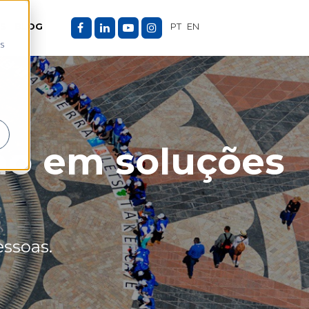
ES
BLOG
PT
EN
as
ão em soluções
essoas.