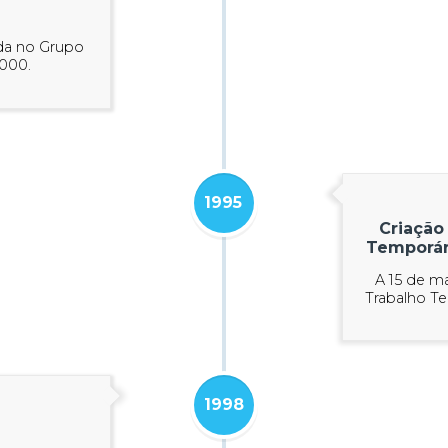
ada no Grupo
2000.
1995
Criação
Temporár
A 15 de m
Trabalho T
1998