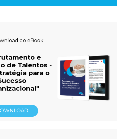
ownload do eBook
rutamento e
o de Talentos -
ratégia para o
Sucesso
nizacional"
OWNLOAD