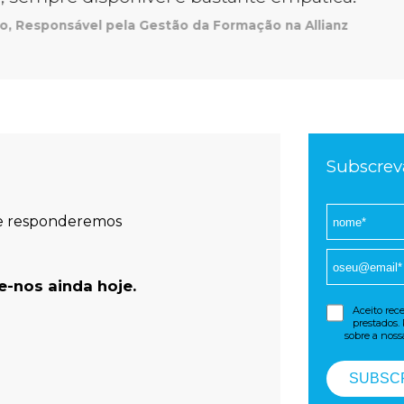
Marisa Lima, Manager Empresarial na Vodafone
Subscrev
 e responderemos
-nos ainda hoje.
Aceito rec
prestados.
sobre a nos