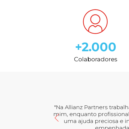
+2.000
Colaboradores
"
ia, para
A RHmais é um pa
tem sido
cliente, e que part
super