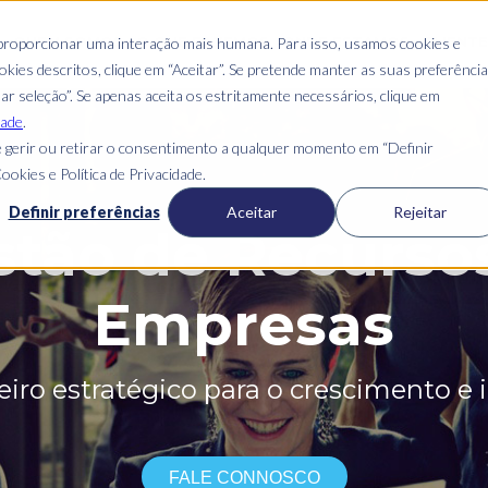
S
QUEM SOMOS
O QUE FAZEMOS
ONDE ESTAMOS
CLIENT
 proporcionar uma interação mais humana. Para isso, usamos cookies e
kies descritos, clique em “Aceitar”. Se pretende manter as suas preferênci
mar seleção”. Se apenas aceita os estritamente necessários, clique em
dade
.
 gerir ou retirar o consentimento a qualquer momento em “Definir
ookies e Política de Privacidade.
Definir preferências
Aceitar
Rejeitar
stão de Recurs
Empresas
iro estratégico para o crescimento e 
FALE CONNOSCO