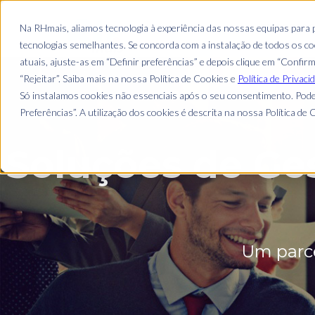
EMPRESA
Na RHmais, aliamos tecnologia à experiência das nossas equipas para
tecnologias semelhantes. Se concorda com a instalação de todos os coo
atuais, ajuste-as em “Definir preferências” e depois clique em “Confir
“Rejeitar”. Saiba mais na nossa Política de Cookies e
Política de Privaci
Só instalamos cookies não essenciais após o seu consentimento. Pode
Preferências”. A utilização dos cookies é descrita na nossa Política de C
Soluções de Ge
Um parce