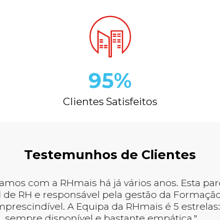
95%
Clientes Satisfeitos
Testemunhos de Clientes
rceiro que acredita, que se foca, que realiza
ilha das mesmas aspirações e faz delas a sua man
nos acreditar que estamos num único caminho