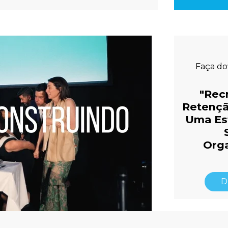
Faça d
"Rec
Retençã
Uma Est
Orga
D