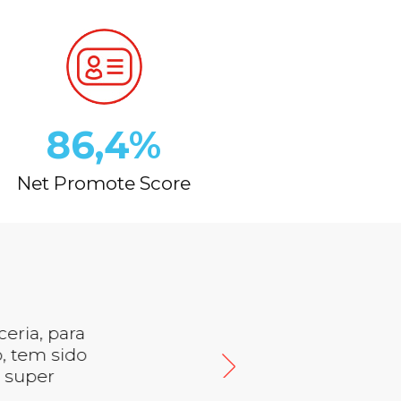
86,4%
Net Promote Score
, juntamente com o
eira de estar, e faz-
"
.