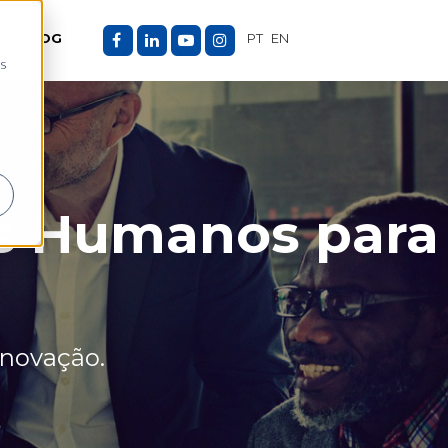
ES
BLOG
PT
EN
as
os Humanos para
inovação.