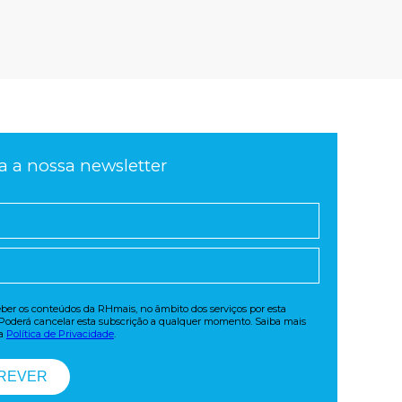
a a nossa newsletter
eber os conteúdos da RHmais, no âmbito dos serviços por esta
 Poderá cancelar esta subscrição a qualquer momento. Saiba mais
sa
Política de Privacidade
.