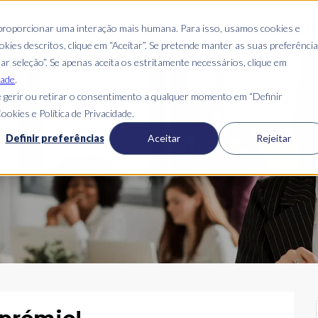
S
QUEM SOMOS
O QUE FAZEMOS
ONDE ESTAMOS
CLIENT
 proporcionar uma interação mais humana. Para isso, usamos cookies e
kies descritos, clique em “Aceitar”. Se pretende manter as suas preferênci
mar seleção”. Se apenas aceita os estritamente necessários, clique em
dade
.
 gerir ou retirar o consentimento a qualquer momento em “Definir
ookies e Política de Privacidade.
Blog Mais
Definir preferências
Aceitar
Rejeitar