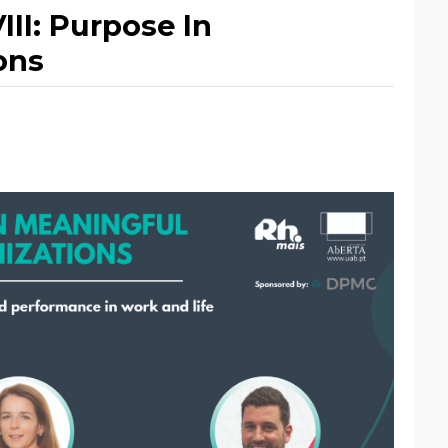
II: Purpose In
ons