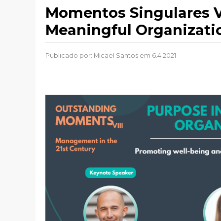
Momentos Singulares VI
Meaningful Organizati
Publicado por:
Micael Santos
em 6.4.2021