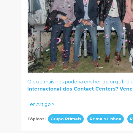
O que mais nos poderia encher de orgulho d
Internacional dos Contact Centers? Venc
Ler Artigo >
Tópicos:
Grupo RHmais
RHmais Lisboa
R