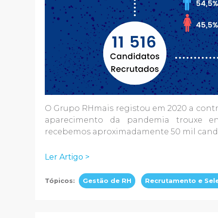
O Grupo RHmais registou em 2020 a contr
aparecimento da pandemia trouxe e
recebemos aproximadamente 50 mil candid
Ler Artigo >
Tópicos:
Gestão de RH
Recrutamento e Sel