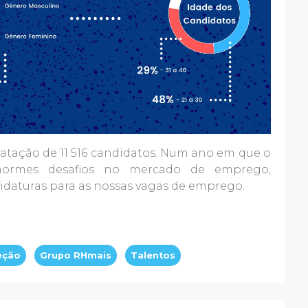
atação de 11 516 candidatos. Num ano em que o
normes desafios no mercado de emprego,
aturas para as nossas vagas de emprego.
eção
Grupo RHmais
Talentos