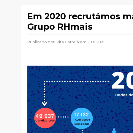
Em 2020 recrutámos mai
Grupo RHmais
Publicado por:
Rita Correia
em 28.6.2021