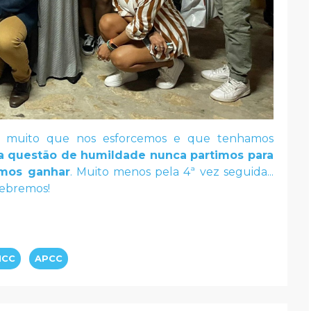
 muito que nos esforcemos e que tenhamos
a questão de humildade nunca partimos para
amos ganhar
. Muito menos pela 4ª vez seguida...
lebremos!
ICC
APCC