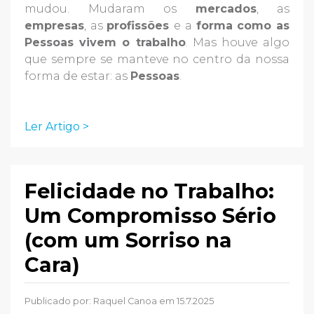
mudou. Mudaram os
mercados
, as
empresas
, as
profissões
e a
forma como as
Pessoas vivem o trabalho
. Mas houve algo
que sempre se manteve no centro da nossa
forma de estar: as
Pessoas
.
Ler Artigo >
Felicidade no Trabalho:
Um Compromisso Sério
(com um Sorriso na
Cara)
Publicado por:
Raquel Canoa
em 15.7.2025