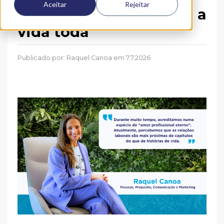
Aceitar
Rejeitar
O fim do emprego para a
vida toda
Publicado por:
Raquel Canoa
em 7.7.2026