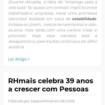
Durante décadas, a ideia de “emprego para a
vida toda” foi quase um contrato implícito entre
trabalhador e empresas. Havia uma promessa
silenciosa: lealdade em troca de
estabilidade
.
Entrava-se jovem, crescia-se na empresa e saía-
se, anos mais tarde, com uma carreira linear e
previsível. Hoje, essa narrativa está a
desaparecer e, para muitos, continua a ser difícil
aceitá-la.
Ler Artigo >
RHmais celebra 39 anos
a crescer com Pessoas
Publicado por:
Equipa RHmais
em 28.5.2026