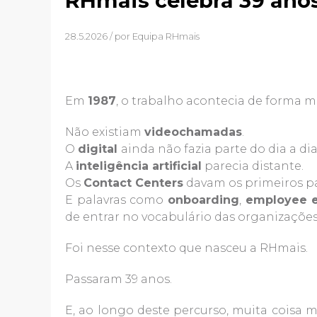
RHmais celebra 39 ano
28.5.2026 / por
Equipa RHmais
Em
1987
, o trabalho acontecia de forma m
Não existiam
videochamadas
.
O
digital
ainda não fazia parte do dia a di
A
inteligência artificial
parecia distante.
Os
Contact Centers
davam os primeiros pa
E palavras como
onboarding
,
employee e
de entrar no vocabulário das organizações
Foi nesse contexto que nasceu a RHmais.
Passaram 39 anos.
E, ao longo deste percurso, muita coisa