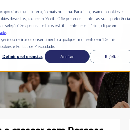
S
QUEM SOMOS
O QUE FAZEMOS
ONDE ESTAMOS
CLIENT
 proporcionar uma interação mais humana. Para isso, usamos cookies e
kies descritos, clique em “Aceitar”. Se pretende manter as suas preferênci
mar seleção”. Se apenas aceita os estritamente necessários, clique em
dade
.
 gerir ou retirar o consentimento a qualquer momento em “Definir
ookies e Política de Privacidade.
Blog Mais
Definir preferências
Aceitar
Rejeitar