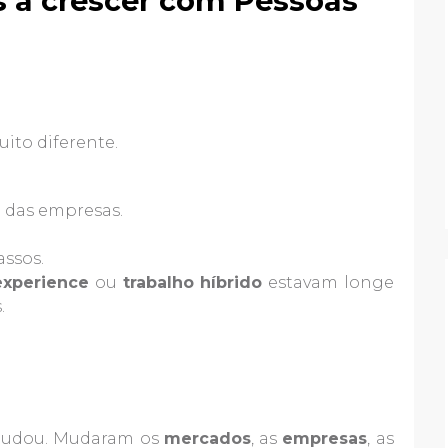
s a crescer com Pessoas
uito diferente.
a das empresas.
ssos.
xperience
ou
trabalho híbrido
estavam longe
.
 mudou. Mudaram os
mercados
, as
empresas
, as