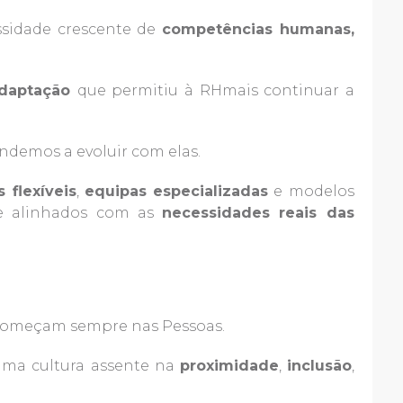
sidade crescente de
competências humanas,
daptação
que permitiu à RHmais continuar a
demos a evoluir com elas.
 flexíveis
,
equipas especializadas
e modelos
e alinhados com as
necessidades reais das
 começam sempre nas Pessoas.
uma cultura assente na
proximidade
,
inclusão
,