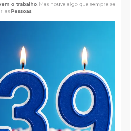
vem o trabalho
. Mas houve algo que sempre se
r: as
Pessoas
.