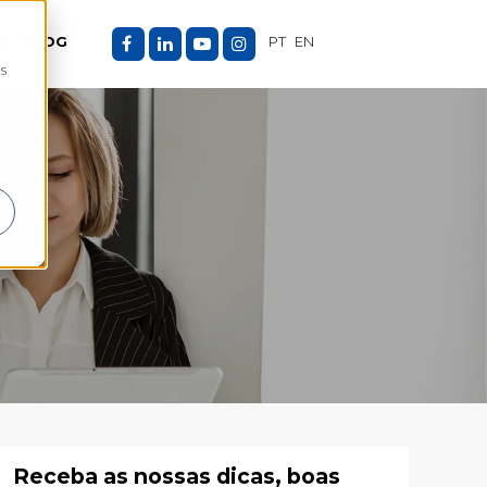
ES
BLOG
PT
EN
as
Receba as nossas dicas, boas