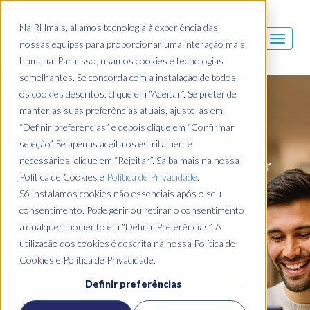
Na RHmais, aliamos tecnologia à experiência das
nossas equipas para proporcionar uma interação mais
humana. Para isso, usamos cookies e tecnologias
semelhantes. Se concorda com a instalação de todos
os cookies descritos, clique em “Aceitar”. Se pretende
manter as suas preferências atuais, ajuste-as em
Customer Experience
“Definir preferências” e depois clique em “Confirmar
seleção”. Se apenas aceita os estritamente
A experiência do Cliente é um fator
necessários, clique em “Rejeitar”. Saiba mais na nossa
diferenciador essencial.
Política de Cookies e
Política de Privacidade
.
Só instalamos cookies não essenciais após o seu
consentimento. Pode gerir ou retirar o consentimento
a qualquer momento em “Definir Preferências”. A
utilização dos cookies é descrita na nossa Política de
Cookies e Política de Privacidade.
Definir preferências