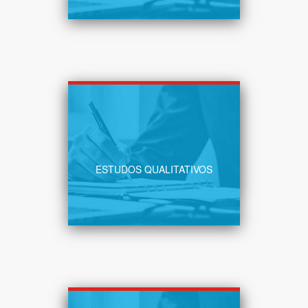
A experiência do Cliente é um
fator diferenciador essencial.
SABER MAIS
ESTUDOS QUALITATIVOS