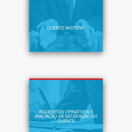
Conhecer, analisar, melhorar,
repetir
SABER MAIS
CLIENTE MISTÉRIO
Conheça a sua realidade,
melhore o desempenho
INQUÉRITOS OPINATIVOS E
SABER MAIS
AVALIAÇÃO DA SATISFAÇÃO DO
CLIENTE