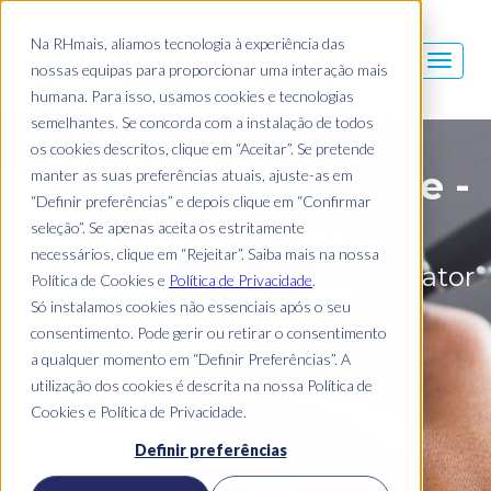
Na RHmais, aliamos tecnologia à experiência das
nossas equipas para proporcionar uma interação mais
humana. Para isso, usamos cookies e tecnologias
semelhantes. Se concorda com a instalação de todos
os cookies descritos, clique em “Aceitar”. Se pretende
Customer Experience -
manter as suas preferências atuais, ajuste-as em
“Definir preferências” e depois clique em “Confirmar
Inquéritos
seleção”. Se apenas aceita os estritamente
necessários, clique em “Rejeitar”. Saiba mais na nossa
A experiência do Cliente é um fator
Política de Cookies e
Política de Privacidade
.
diferenciador essencial.
Só instalamos cookies não essenciais após o seu
consentimento. Pode gerir ou retirar o consentimento
a qualquer momento em “Definir Preferências”. A
utilização dos cookies é descrita na nossa Política de
Cookies e Política de Privacidade.
Definir preferências