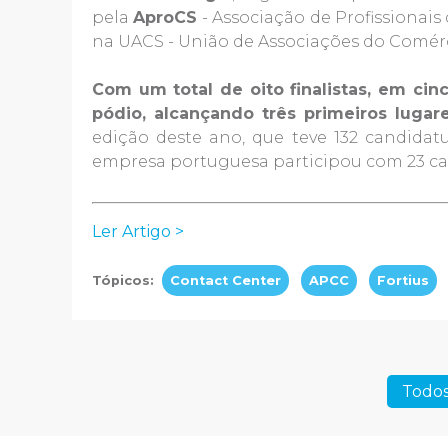
pela
AproCS
- Associação de Profissionais
na UACS - União de Associações do Comérci
Com um total de oito finalistas, em ci
pódio, alcançando três primeiros lugar
edição deste ano, que teve 132 candidat
empresa portuguesa participou com 23 ca
Ler Artigo >
Tópicos:
Contact Center
APCC
Fortius
Todos