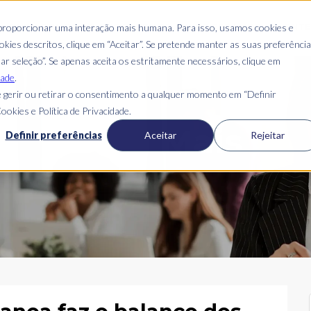
S
QUEM SOMOS
O QUE FAZEMOS
ONDE ESTAMOS
CLIENT
 proporcionar uma interação mais humana. Para isso, usamos cookies e
kies descritos, clique em “Aceitar”. Se pretende manter as suas preferênci
mar seleção”. Se apenas aceita os estritamente necessários, clique em
dade
.
 gerir ou retirar o consentimento a qualquer momento em “Definir
ookies e Política de Privacidade.
Blog Mais
Definir preferências
Aceitar
Rejeitar