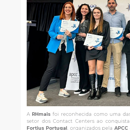
A
RHmais
foi reconhecida como uma das
setor dos Contact Centers ao conquist
Fortius Portugal
, organizados pela
APCC