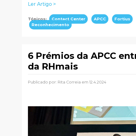
Ler Artigo >
Tópicos:
Contact Center
APCC
Fortius
Reconhecimento
6 Prémios da APCC ent
da RHmais
Publicado por:
Rita Correia
em 12.4.2024