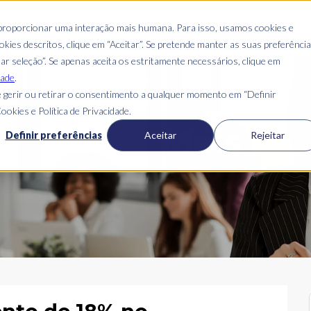
S
QUEM SOMOS
O QUE FAZEMOS
ONDE ESTAMOS
CLIENT
 proporcionar uma interação mais humana. Para isso, usamos cookies e
kies descritos, clique em “Aceitar”. Se pretende manter as suas preferênci
mar seleção”. Se apenas aceita os estritamente necessários, clique em
dade
.
 gerir ou retirar o consentimento a qualquer momento em “Definir
ookies e Política de Privacidade.
Blog Mais
Definir preferências
Aceitar
Rejeitar