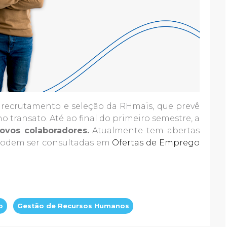
 o recrutamento e seleção da RHmais, que prevê
 transato. Até ao final do primeiro semestre, a
ovos colaboradores.
Atualmente tem abertas
 podem ser consultadas em
Ofertas de Emprego
o
Gestão de Recursos Humanos