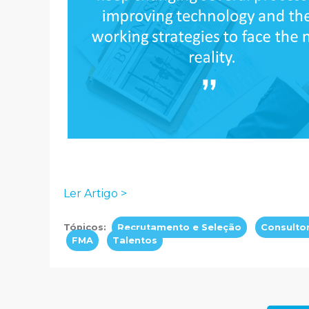
Ler Artigo >
Tópicos:
Recrutamento e Seleção
Consulto
FMA
Talentos