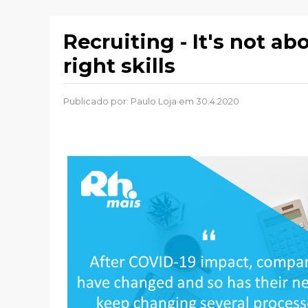
Recruiting - It's not abo
right skills
Publicado por:
Paulo Loja
em 30.4.2020