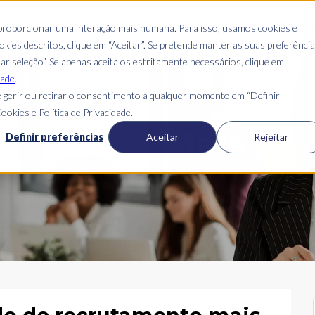
S
QUEM SOMOS
O QUE FAZEMOS
ONDE ESTAMOS
CLIENT
 proporcionar uma interação mais humana. Para isso, usamos cookies e
kies descritos, clique em “Aceitar”. Se pretende manter as suas preferênci
mar seleção”. Se apenas aceita os estritamente necessários, clique em
dade
.
 gerir ou retirar o consentimento a qualquer momento em “Definir
ookies e Política de Privacidade.
Blog Mais
Definir preferências
Aceitar
Rejeitar