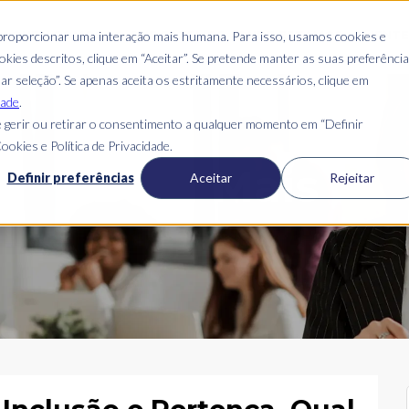
S
QUEM SOMOS
O QUE FAZEMOS
ONDE ESTAMOS
CLIENT
 proporcionar uma interação mais humana. Para isso, usamos cookies e
kies descritos, clique em “Aceitar”. Se pretende manter as suas preferênci
mar seleção”. Se apenas aceita os estritamente necessários, clique em
dade
.
 gerir ou retirar o consentimento a qualquer momento em “Definir
ookies e Política de Privacidade.
Blog Mais
Definir preferências
Aceitar
Rejeitar