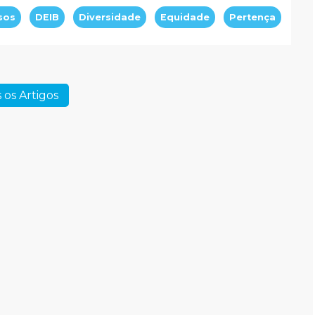
sos
DEIB
Diversidade
Equidade
Pertença
 os Artigos