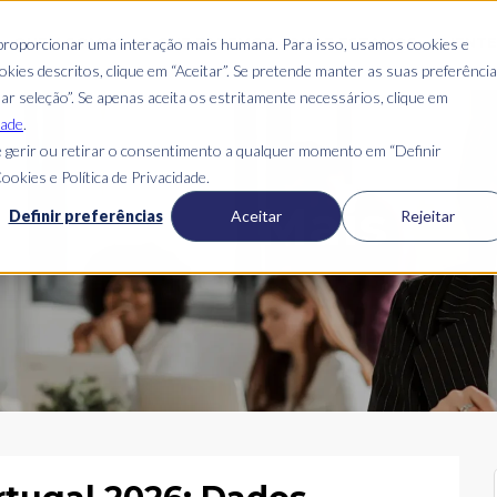
S
QUEM SOMOS
O QUE FAZEMOS
ONDE ESTAMOS
CLIENT
 proporcionar uma interação mais humana. Para isso, usamos cookies e
kies descritos, clique em “Aceitar”. Se pretende manter as suas preferênci
mar seleção”. Se apenas aceita os estritamente necessários, clique em
dade
.
 gerir ou retirar o consentimento a qualquer momento em “Definir
ookies e Política de Privacidade.
Blog Mais
Definir preferências
Aceitar
Rejeitar