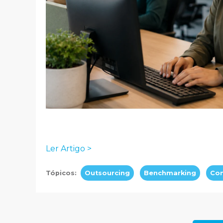
Ler Artigo >
Tópicos:
Outsourcing
Benchmarking
Con