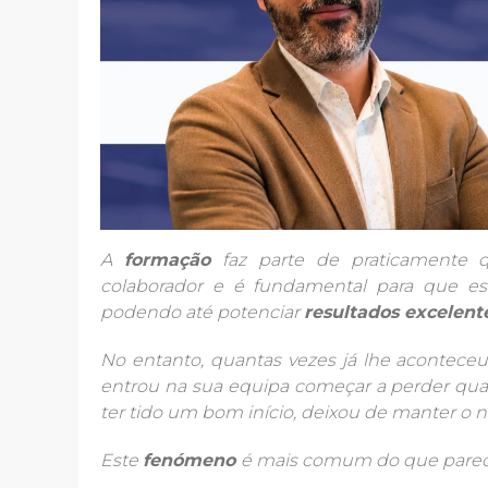
A
formação
faz parte de praticamente
colaborador e é fundamental para que es
podendo até potenciar
resultados excelen
No entanto, quantas vezes já lhe acontec
entrou na sua equipa começar a perder qua
ter tido um bom início, deixou de manter o
Este
fenómeno
é mais comum do que parec