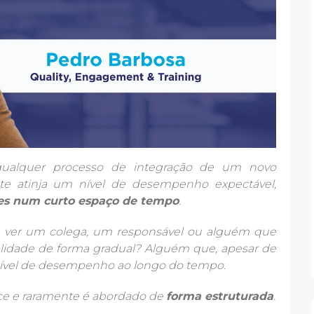
 qualquer processo de integração de um novo
te atinja um nível de desempenho expectável,
tes num curto espaço de tempo
.
eu ver um colega, um responsável ou alguém que
lidade de forma gradual? Alguém que, apesar de
 nível de desempenho ao longo do tempo.
e e raramente é abordado de
forma estruturada
.