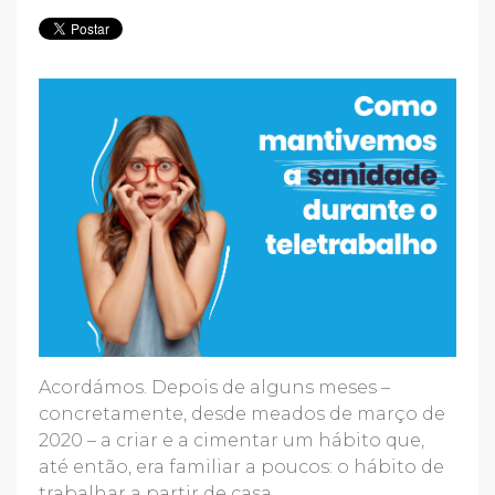
Acordámos. Depois de alguns meses –
concretamente, desde meados de março de
2020 – a criar e a cimentar um hábito que,
até então, era familiar a poucos: o hábito de
trabalhar a partir de casa.