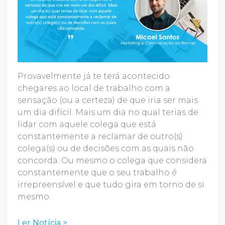
Provavelmente já te terá acontecido
chegares ao local de trabalho com a
sensação (ou a certeza) de que iria ser mais
um dia difícil. Mais um dia no qual terias de
lidar com aquele colega que está
constantemente a reclamar de outro(s)
colega(s) ou de decisões com as quais não
concorda. Ou mesmo o colega que considera
constantemente que o seu trabalho é
irrepreensível e que tudo gira em torno de si
mesmo.
Ler Notícia >