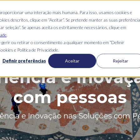
QUEM SOMOS
ONDE ESTAMOS
GUIA DO CANDIDATO
BLO
 proporcionar uma interação mais humana. Para isso, usamos cookies e
kies descritos, clique em “Aceitar”. Se pretende manter as suas preferênci
mar seleção”. Se apenas aceita os estritamente necessários, clique em
dade
.
 gerir ou retirar o consentimento a qualquer momento em “Definir
ookies e Política de Privacidade.
Definir preferências
Aceitar
Rejeitar
riência e Inovaç
com pessoas
ência e Inovação nas Soluções com P