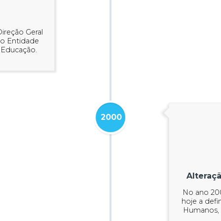
ireção Geral
o Entidade
 Educação.
2000
Alteraç
No ano 20
hoje a def
Humanos, 