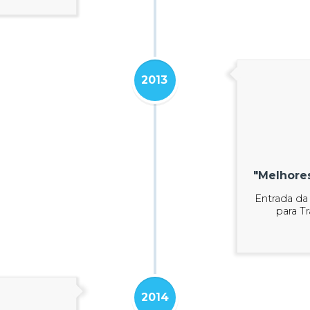
2013
"Melhore
Entrada da
para T
2014