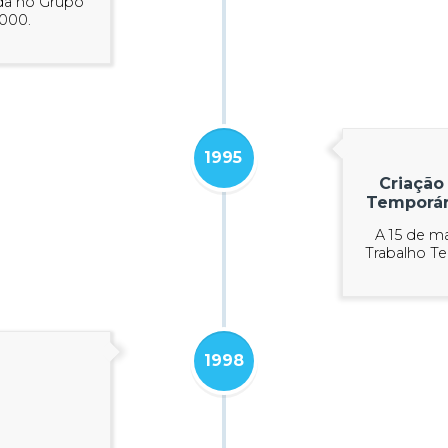
ada no Grupo
2000.
1995
Criação
Temporár
A 15 de m
Trabalho T
1998