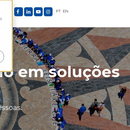
G
PT
EN
as
ão em soluções
essoas.