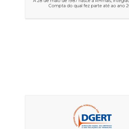
A 28 de maio de 1987 nasce a RHmais, integr
Compta do qual fez parte até ao ano 