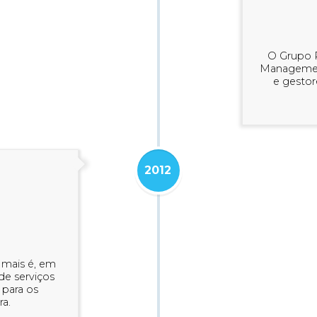
O Grupo R
Management
e gestor
2012
Hmais é, em
de serviços
 para os
ra.