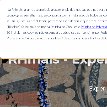
CANDIDATOS
EMPREGO
Na RHmais, aliamos tecnologia à experiência das nossas equipas para
tecnologias semelhantes. Se concorda com a instalação de todos os coo
atuais, ajuste-as em “Definir preferências” e depois clique em “Confir
“Rejeitar”. Saiba mais na nossa Política de Cookies e
Política de Privaci
Só instalamos cookies não essenciais após o seu consentimento. Pode
Preferências”. A utilização dos cookies é descrita na nossa Política de C
RHmais - Expe
Experi