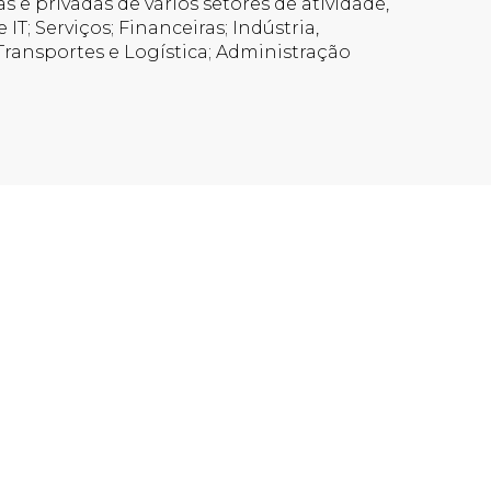
s e privadas de vários setores de atividade,
T; Serviços; Financeiras; Indústria,
 Transportes e Logística; Administração