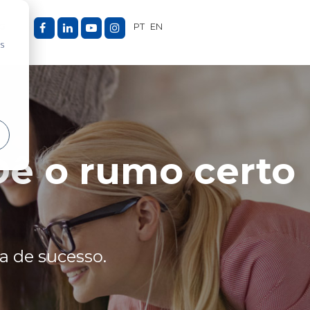
G
PT
EN
as
Dê o rumo certo
a de sucesso.