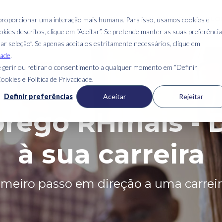
QUEM SOMOS
ONDE ESTAMOS
GUIA DO CANDIDATO
BLO
 proporcionar uma interação mais humana. Para isso, usamos cookies e
kies descritos, clique em “Aceitar”. Se pretende manter as suas preferênci
mar seleção”. Se apenas aceita os estritamente necessários, clique em
dade
.
 gerir ou retirar o consentimento a qualquer momento em “Definir
ookies e Política de Privacidade.
Definir preferências
Aceitar
Rejeitar
rego RHmais - 
à sua carreira
imeiro passo em direção a uma carreir