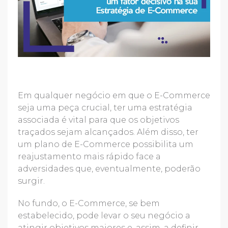
Em qualquer negócio em que o E-Commerce
seja uma peça crucial, ter uma estratégia
associada é vital para que os objetivos
traçados sejam alcançados. Além disso, ter
um plano de E-Commerce possibilita um
reajustamento mais rápido face a
adversidades que, eventualmente, poderão
surgir.
No fundo, o E-Commerce, se bem
estabelecido, pode levar o seu negócio a
atingir objetivos maiores e, assim, a definir