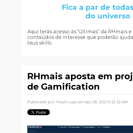
Fica a par de toda
do universo
Aqui terás acesso às “últimas” da RHmais 
conteúdos de interesse que poderão ajudar-
teus skills.
RHmais aposta em proj
de Gamification
Publicado por:
Paulo Loja
em Apr 28, 2021 9:32:32 AM