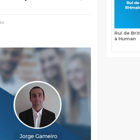
AM
Rui de Bri
à Human