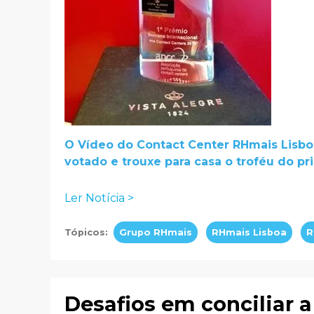
O Vídeo do Contact Center RHmais Lisboa
votado e trouxe para casa o troféu do pr
Ler Notícia >
Tópicos:
Grupo RHmais
RHmais Lisboa
R
Desafios em conciliar a 