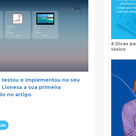
6 Dicas p
tóxico
s testou e implementou no seu
 Lionesa a sua primeira
o no artigo.
lab