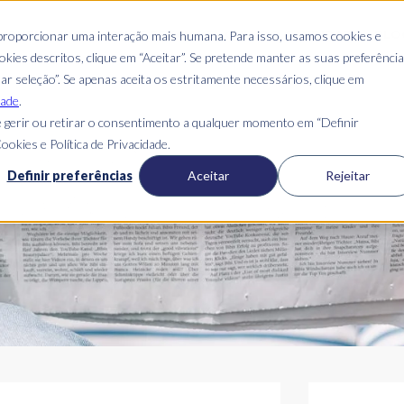
QUEM SOMOS
ONDE ESTAMOS
GUIA DO CANDIDATO
BLO
 proporcionar uma interação mais humana. Para isso, usamos cookies e
kies descritos, clique em “Aceitar”. Se pretende manter as suas preferênci
mar seleção”. Se apenas aceita os estritamente necessários, clique em
dade
.
 gerir ou retirar o consentimento a qualquer momento em “Definir
ookies e Política de Privacidade.
Blog Mais Skills
Definir preferências
Aceitar
Rejeitar