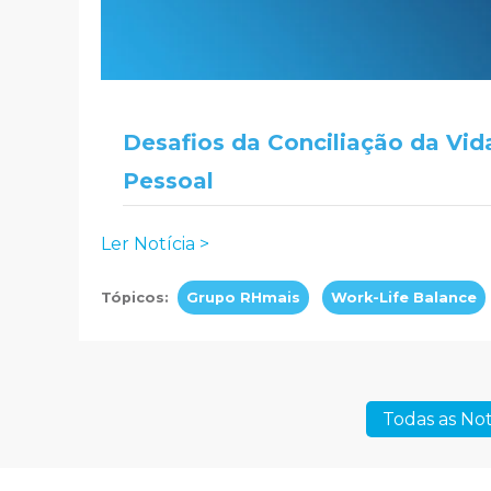
Desafios da Conciliação da Vida
Pessoal
Ler Notícia >
Tópicos:
Grupo RHmais
Work-Life Balance
Todas as Not