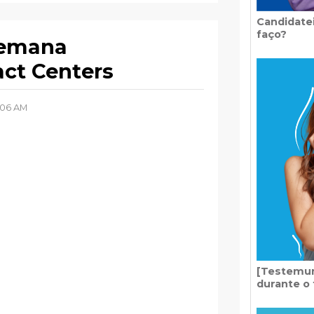
Candidatei
faço?
Semana
act Centers
:06 AM
[Testemun
durante o 