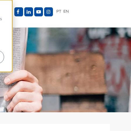
G
PT
EN
as