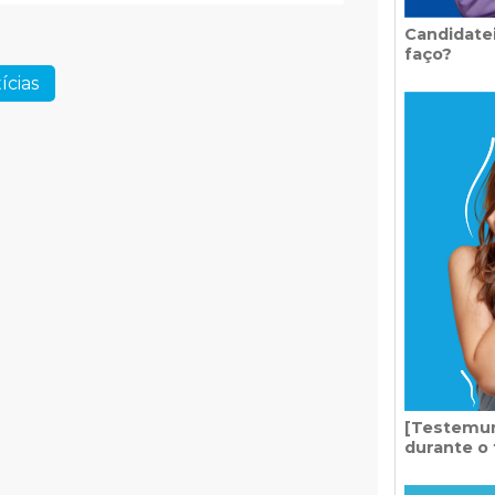
Candidatei
faço?
ícias
[Testemun
durante o 