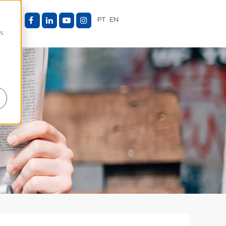
G
PT
EN
as