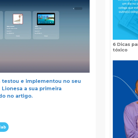
6 Dicas p
tóxico
s testou e implementou no seu
 Lionesa a sua primeira
o no artigo.
lab