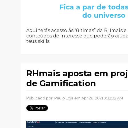
Fica a par de toda
do universo
Aqui terás acesso às “últimas” da RHmais 
conteúdos de interesse que poderão ajudar-
teus skills.
RHmais aposta em proj
de Gamification
Publicado por:
Paulo Loja
em Apr 28, 2021 9:32:32 AM