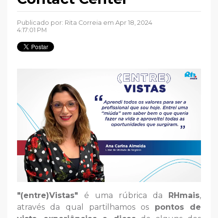
Publicado por:
Rita Correia
em Apr 18, 2024
4:17:01 PM
"(entre)Vistas"
é uma rúbrica da
RHmais
,
através da qual partilhamos os
pontos de