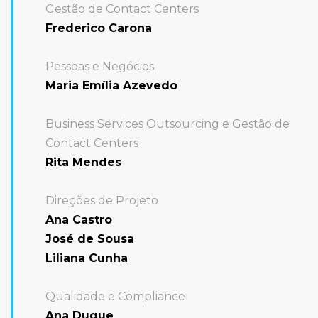
Gestão de Contact Centers
Frederico Carona
Pessoas e Negócios
Maria Emília Azevedo
Business Services Outsourcing e Gestão de
Contact Centers
Rita Mendes
Direções de Projeto
Ana Castro
José de Sousa
Liliana Cunha
Qualidade e Compliance
Ana Duque