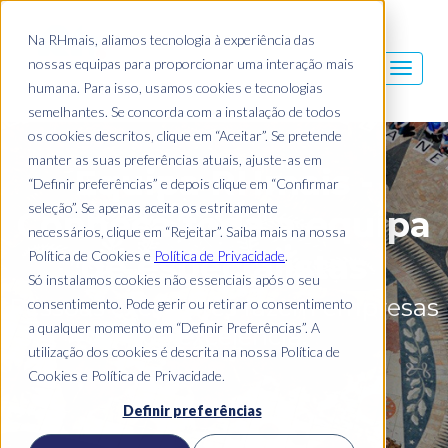
Na RHmais, aliamos tecnologia à experiência das
nossas equipas para proporcionar uma interação mais
humana. Para isso, usamos cookies e tecnologias
semelhantes. Se concorda com a instalação de todos
os cookies descritos, clique em “Aceitar”. Se pretende
manter as suas preferências atuais, ajuste-as em
Equipa RHmais -
“Definir preferências” e depois clique em “Confirmar
seleção”. Se apenas aceita os estritamente
Conheça toda a equipa
necessários, clique em “Rejeitar”. Saiba mais na nossa
de especialistas
Política de Cookies e
Política de Privacidade
.
Só instalamos cookies não essenciais após o seu
Pessoas excelentes fazem empresas
consentimento. Pode gerir ou retirar o consentimento
a qualquer momento em “Definir Preferências”. A
de excelência.
utilização dos cookies é descrita na nossa Política de
Cookies e Política de Privacidade.
Definir preferências