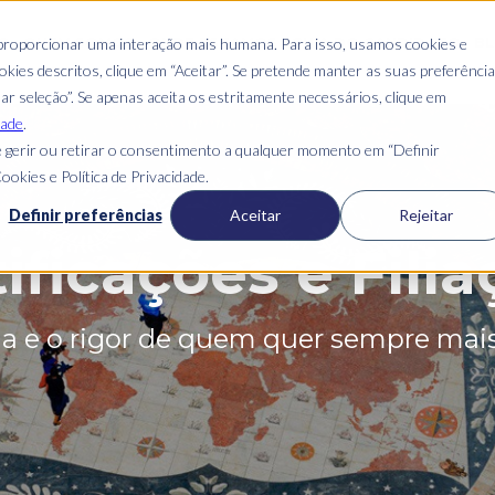
O
QUEM SOMOS
ONDE ESTAMOS
GUIA DO CANDIDATO
B
 proporcionar uma interação mais humana. Para isso, usamos cookies e
kies descritos, clique em “Aceitar”. Se pretende manter as suas preferênci
mar seleção”. Se apenas aceita os estritamente necessários, clique em
dade
.
 gerir ou retirar o consentimento a qualquer momento em “Definir
ookies e Política de Privacidade.
Definir preferências
Aceitar
Rejeitar
ificações e Fili
ia e o rigor de quem quer sempre mais