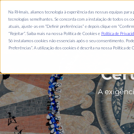
CANDIDATOS
EMPREG
Na RHmais, aliamos tecnologia à experiência das nossas equipas para
tecnologias semelhantes. Se concorda com a instalação de todos os coo
atuais, ajuste-as em “Definir preferências” e depois clique em “Confir
“Rejeitar”. Saiba mais na nossa Política de Cookies e
Política de Privaci
Só instalamos cookies não essenciais após o seu consentimento. Pode
Preferências”. A utilização dos cookies é descrita na nossa Política de C
Cert
A exigênc