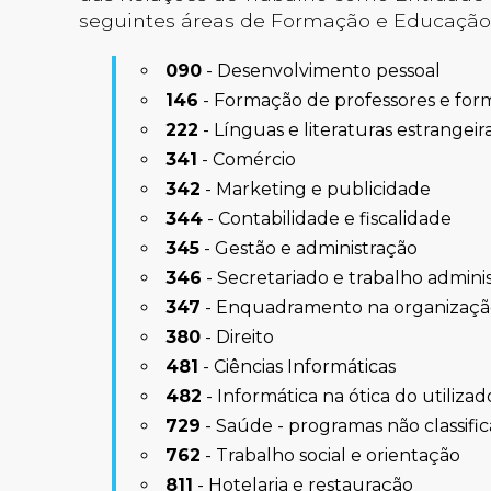
seguintes áreas de Formação e Educação
090
- Desenvolvimento pessoal
146
- Formação de professores e for
222
- Línguas e literaturas estrangeir
341
- Comércio
342
- Marketing e publicidade
344
- Contabilidade e fiscalidade
345
- Gestão e administração
346
- Secretariado e trabalho adminis
347
- Enquadramento na organizaç
380
- Direito
481
- Ciências Informáticas
482
- Informática na ótica do utilizad
729
- Saúde - programas não classifi
762
- Trabalho social e orientação
811
- Hotelaria e restauração