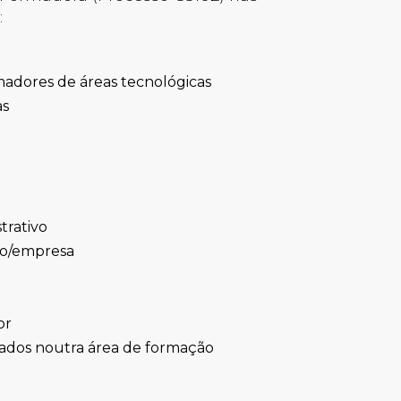
:
madores de áreas tecnológicas
as
trativo
ão/empresa
or
cados noutra área de formação