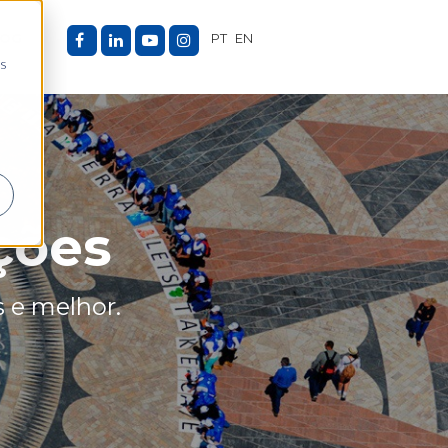
LOG
PT
EN
as
ações
 e melhor.