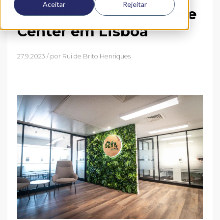
Aceitar
Rejeitar
RHmais abre X.perience
Center em Lisboa
27.9.2023 / por
Rui de Brito Henriques