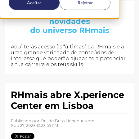
Aceitar
Rejeitar
Fica a par de todas as
novidades
do universo RHmais
Aqui terás acesso às “últimas” da RHmais e a
uma grande variedade de conteúdos de
interesse que poderão ajudar-te a potenciar
a tua carreira e os teus skills.
RHmais abre X.perience
Center em Lisboa
Publicado por:
Rui de Brito Henriques
em
Sep 27, 2023 12:23:55 PM