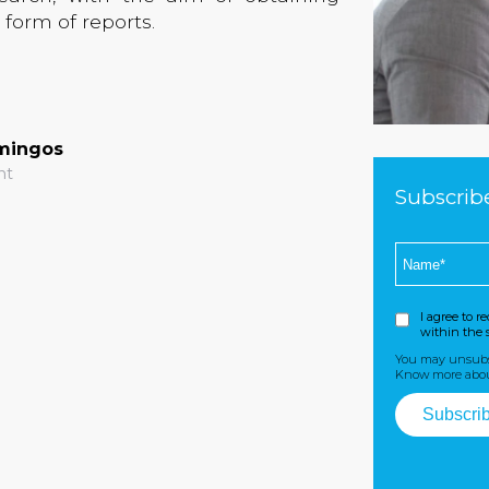
form of reports.
mingos
nt
Subscrib
I agree to 
within the s
You may unsubsc
Know more abo