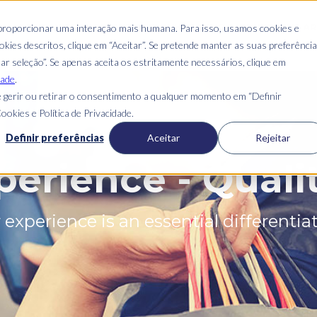
COMPANIES
WHO WE ARE
WHAT WE DO
WHERE WE AR
 proporcionar uma interação mais humana. Para isso, usamos cookies e
kies descritos, clique em “Aceitar”. Se pretende manter as suas preferênci
mar seleção”. Se apenas aceita os estritamente necessários, clique em
dade
.
 gerir ou retirar o consentimento a qualquer momento em “Definir
ookies e Política de Privacidade.
Definir preferências
Aceitar
Rejeitar
erience - Qualit
experience is an essential differentiat