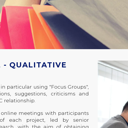
- QUALITATIVE
in particular using "Focus Groups",
ions, suggestions, criticisms and
 relationship.
 online meetings with participants
of each project, led by senior
search, with the aim of obtaining