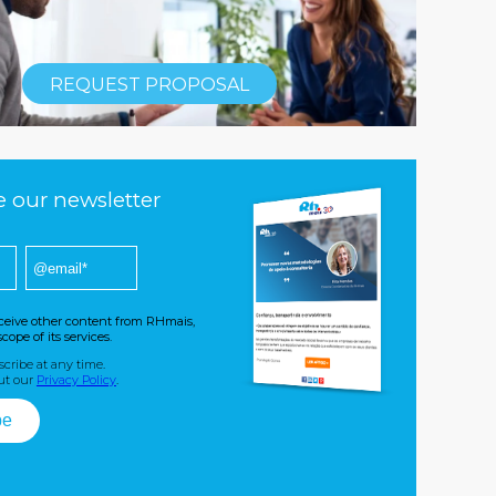
REQUEST PROPOSAL
e our newsletter
receive other content from RHmais,
cope of its services.
ribe at any time.
ut our
Privacy Policy
.