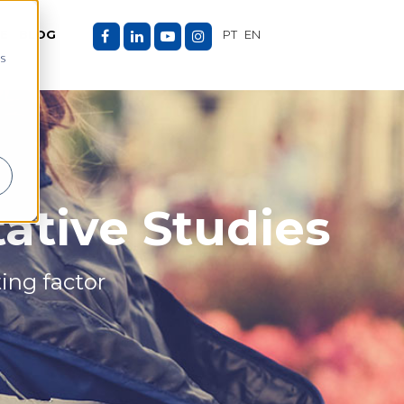
E
BLOG
PT
EN
as
ative Studies
ing factor