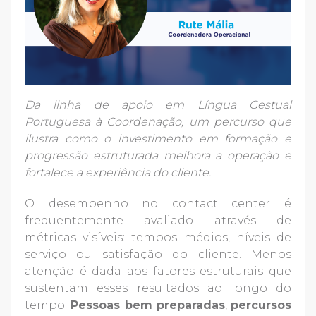
Da linha de apoio em Língua Gestual
Portuguesa à Coordenação, um percurso que
ilustra como o investimento em formação e
progressão estruturada melhora a operação e
fortalece a experiência do cliente.
O desempenho no contact center é
frequentemente avaliado através de
métricas visíveis: tempos médios, níveis de
serviço ou satisfação do cliente. Menos
atenção é dada aos fatores estruturais que
sustentam esses resultados ao longo do
tempo.
Pessoas bem preparadas
,
percursos